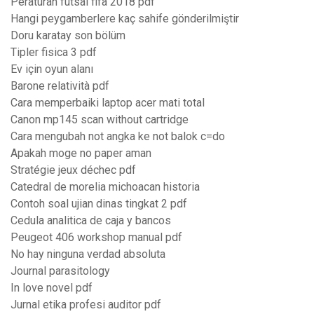
Peraturan futsal fifa 2018 pdf
Hangi peygamberlere kaç sahife gönderilmiştir
Doru karatay son bölüm
Tipler fisica 3 pdf
Ev için oyun alanı
Barone relatività pdf
Cara memperbaiki laptop acer mati total
Canon mp145 scan without cartridge
Cara mengubah not angka ke not balok c=do
Apakah moge no paper aman
Stratégie jeux déchec pdf
Catedral de morelia michoacan historia
Contoh soal ujian dinas tingkat 2 pdf
Cedula analitica de caja y bancos
Peugeot 406 workshop manual pdf
No hay ninguna verdad absoluta
Journal parasitology
In love novel pdf
Jurnal etika profesi auditor pdf