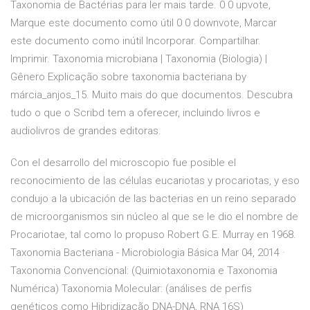
Taxonomia de Bactérias para ler mais tarde. 0 0 upvote,
Marque este documento como útil 0 0 downvote, Marcar
este documento como inútil Incorporar. Compartilhar.
Imprimir. Taxonomia microbiana | Taxonomia (Biologia) |
Gênero Explicação sobre taxonomia bacteriana by
márcia_anjos_15. Muito mais do que documentos. Descubra
tudo o que o Scribd tem a oferecer, incluindo livros e
audiolivros de grandes editoras.
Con el desarrollo del microscopio fue posible el
reconocimiento de las células eucariotas y procariotas, y eso
condujo a la ubicación de las bacterias en un reino separado
de microorganismos sin núcleo al que se le dio el nombre de
Procariotae, tal como lo propuso Robert G.E. Murray en 1968.
Taxonomia Bacteriana - Microbiologia Básica Mar 04, 2014 ·
Taxonomia Convencional: (Quimiotaxonomia e Taxonomia
Numérica) Taxonomia Molecular: (análises de perfis
genéticos como Hibridização DNA-DNA, RNA 16S)