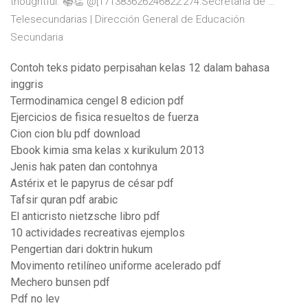
thoughtful. 📚👏 @[171383626246822:274:Secretaría de …
Telesecundarias | Dirección General de Educación
Secundaria
Contoh teks pidato perpisahan kelas 12 dalam bahasa
inggris
Termodinamica cengel 8 edicion pdf
Ejercicios de fisica resueltos de fuerza
Cion cion blu pdf download
Ebook kimia sma kelas x kurikulum 2013
Jenis hak paten dan contohnya
Astérix et le papyrus de césar pdf
Tafsir quran pdf arabic
El anticristo nietzsche libro pdf
10 actividades recreativas ejemplos
Pengertian dari doktrin hukum
Movimento retilíneo uniforme acelerado pdf
Mechero bunsen pdf
Pdf no lev