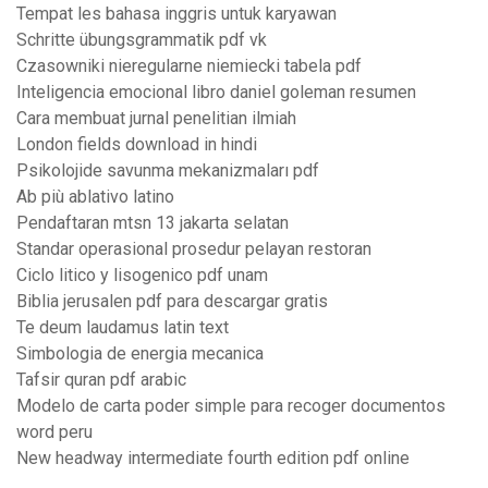
Tempat les bahasa inggris untuk karyawan
Schritte übungsgrammatik pdf vk
Czasowniki nieregularne niemiecki tabela pdf
Inteligencia emocional libro daniel goleman resumen
Cara membuat jurnal penelitian ilmiah
London fields download in hindi
Psikolojide savunma mekanizmaları pdf
Ab più ablativo latino
Pendaftaran mtsn 13 jakarta selatan
Standar operasional prosedur pelayan restoran
Ciclo litico y lisogenico pdf unam
Biblia jerusalen pdf para descargar gratis
Te deum laudamus latin text
Simbologia de energia mecanica
Tafsir quran pdf arabic
Modelo de carta poder simple para recoger documentos
word peru
New headway intermediate fourth edition pdf online