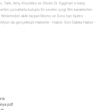
, Tails, Amy, Knuckles ve Sticks Dr. Eggman' e karşı
kterleri çocuklarla buluştu En sevilen çizgi film karakterleri
 filmlerinden akıllı tavşan Momo ve Doru nun tiyatro
k Afyon da gerçekleşti Haberler - Haber, Son Dakika Haber -
ria
inya pdf