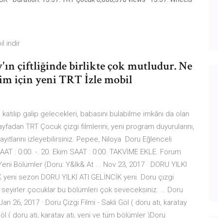
l indir
ın çiftliğinde birlikte çok mutludur. Ne
yim için yeni TRT İzle mobil
a katılıp galip gelecekleri, babasını bulabilme imkânı da olan
sayfadan TRT Çocuk çizgi filmlerini, yeni program duyurularını,
yıtlarını izleyebilirsiniz. Pepee, Niloya Doru Eğlenceli
AAT : 0:00. -. 20. Ekim SAAT : 0:00. TAKVİME EKLE. Forum
ni Bölümler (Doru: Y&lk& At ... Nov 23, 2017 · DORU YILKI
 yeni sezon DORU YILKI ATI GELİNCİK yeni. Doru çizgi
yi seyirler çocuklar bu bölümleri çok seveceksiniz. … Doru
. Jan 26, 2017 · Doru Çizgi Filmi - Saklı Göl ( doru atı, karatay
Göl ( doru atı, karatay atı, yeni ve tüm bölümler )Doru