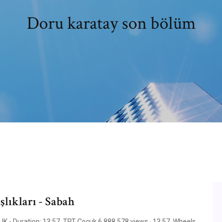
Doru karatay son bölüm
lıkları - Sabah
K - Duration: 13:57. TRT Çocuk 6,888,578 views · 13:57. Wheels