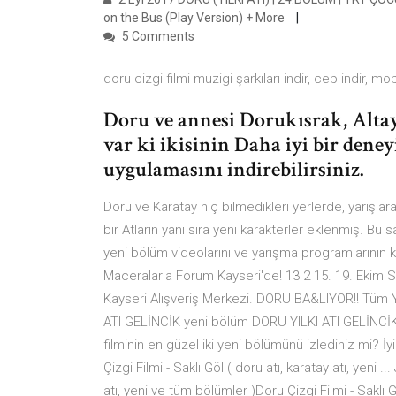
on the Bus (Play Version) + More
5 Comments
doru cizgi filmi muzigi şarkıları indir, cep indir, mobi
Doru ve annesi Dorukısrak, Altay'
var ki ikisinin Daha iyi bir dene
uygulamasını indirebilirsiniz.
Doru ve Karatay hiç bilmedikleri yerlerde, yarışlar
bir Atların yanı sıra yeni karakterler eklenmiş. Bu 
yeni bölüm videolarını ve yarışma programlarının ka
Maceralarla Forum Kayseri'de! 13 2 15. 19. Ekim S
Kayseri Alışveriş Merkezi. DORU BA&LIYOR!! Tüm Ye
ATI GELİNCİK yeni bölüm DORU YILKI ATI GELİNCİK
filminin en güzel iki yeni bölümünü izlediniz mi? İ
Çizgi Filmi - Saklı Göl ( doru atı, karatay atı, yeni ..
atı, yeni ve tüm bölümler )Doru Çizgi Filmi - Saklı 