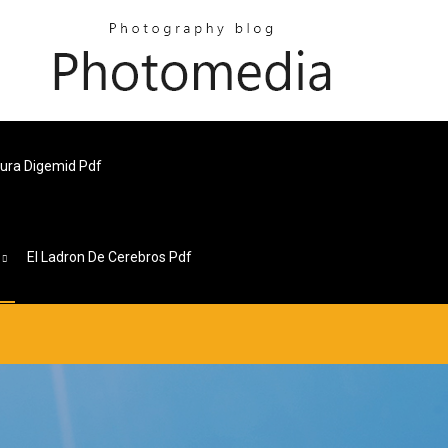
ura Digemid Pdf
s
El Ladron De Cerebros Pdf