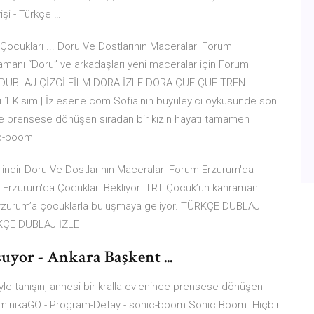
işi - Türkçe …
ocukları ... Doru Ve Dostlarının Maceraları Forum
amanı “Doru” ve arkadaşları yeni maceralar için Forum
ÇE DUBLAJ ÇİZGİ FİLM DORA İZLE DORA ÇUF ÇUF TREN
 1 Kısım | İzlesene.com Sofia'nın büyüleyici öyküsünde son
ince prensese dönüşen sıradan bir kızın hayatı tamamen
ic-boom
a indir Doru Ve Dostlarının Maceraları Forum Erzurum'da
m Erzurum'da Çocukları Bekliyor. TRT Çocuk’un kahramanı
 Erzurum’a çocuklarla buluşmaya geliyor. TÜRKÇE DUBLAJ
KÇE DUBLAJ İZLE
uyor - Ankara Başkent ...
le tanışın, annesi bir kralla evlenince prensese dönüşen
a minikaGO - Program-Detay - sonic-boom Sonic Boom. Hiçbir