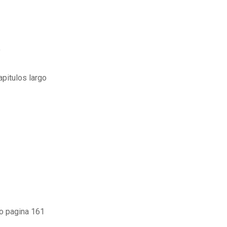
f
pitulos largo
o pagina 161