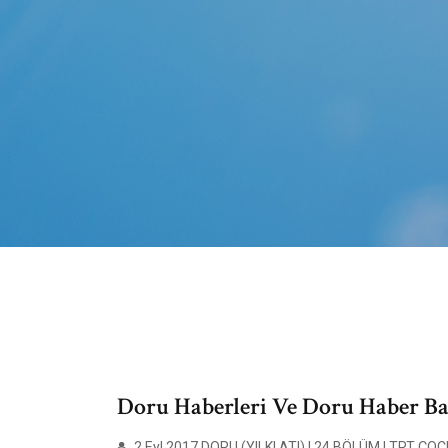
Doru Haberleri Ve Doru Haber Baş
2 Eyl 2017 DORU (YILKI ATI) | 24.BÖLÜM | TRT ÇOCU