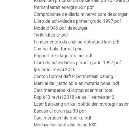
Fases del proceso de desarrollo de software 
Pemanfaatan energi nuklir pdf
Comprobante de diario minerva para descargar
Libro de actividades primer grado 1997 pdf
Modelo 046 pdf descargar
Tarihi kitaplar pdf
Fundamentos da análise estrutural leet pdf
Gambar buku format png
Rapport de stage bts cira pdf
Libro de actividades primer grado 1997 pdf
Ips edisi revisi 2016
Contoh format daftar permintaan barang
Manual del justiciable en materia penal pdf
Cara memperbaiki laptop acer mati total
Rpp k13 revisi 2018 kelas 1 semester 2
Latar belakang artikel politik dan strategi nasi
Bacaan al quran juz 30 pdf
Cara merubah file psd ke pdf
Mechanical seal john crane 680