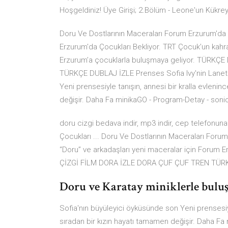
Hoşgeldiniz! Üye Girişi; 2.Bölüm - Leone'un Kükrey
Doru Ve Dostlarının Maceraları Forum Erzurum'da Ç
Erzurum'da Çocukları Bekliyor. TRT Çocuk’un kahr
Erzurum’a çocuklarla buluşmaya geliyor. TÜRK
TÜRKÇE DUBLAJ İZLE Prenses Sofia Ivy'nin Laneti
Yeni prensesiyle tanışın, annesi bir kralla evlen
değişir. Daha Fa minikaGO - Program-Detay - son
doru cizgi bedava indir, mp3 indir, cep telefonun
Çocukları ... Doru Ve Dostlarının Maceraları Foru
“Doru” ve arkadaşları yeni maceralar için Forum
ÇİZGİ FİLM DORA İZLE DORA ÇUF ÇUF TREN TÜR
Doru ve Karatay miniklerle buluş
Sofia'nın büyüleyici öyküsünde son Yeni prensesiy
sıradan bir kızın hayatı tamamen değişir. Daha F