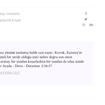
tay miniklerle
a peşinde koşan
ca yüzünü yaslamış halde sayı sayar. Kovuk, Karatay'ın
eğimli bir yerde olduğu için) nehre doğru son sürat
aratay, bir yandan koşarlarken bir yandan da telaş içinde
r Arada - Doru - Duration: 2:56:17.
M DORA İZLE